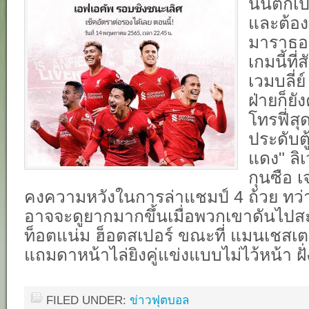
นั้นตกเป
และต้อ
มาราธอ
เกมนี้ที่
เวมบลี่ย์
ฝ่ายก็ยัง
โทรฟี่สุ
ประดับต
แดง" ลิเ
กุนซือ เ
คงความหวังในการล่าแชมป์ 4 ถ้วย ทว่าใ
อาจจะดูยากมากขึ้นเมื่อพวกเขาดันไป
ท็อตแน่ม ฮ็อตสเปอร์ ขณะที่ แมนเชสเตอร
แถมดาหน้าไล่ยิงคู่แข่งแบบไม่ไว้หน้า ฝ
FILED UNDER:
ข่าวฟุตบอล