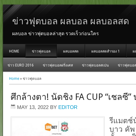
ข่าวฟุตบอล ผลบอล ผลบอลสด
ผลบอล ข่าวฟุตบอลล่าสุด รวดเร็วก่อนใคร
HOME
ข่าวฟุตบอล
ผลบอลสด
ผลบอลสดสำรอง 1
ผ
ข่าว EURO 2016
ข่าวฟุตบอลฝรั่งเศส
ข่าวฟุตบอลสเปน
ข่าวฟุตบอล
Home
»
ข่าวฟุตบอล
ศึกล้างตา! นัดชิง FA CUP “เชลซี” 
MAY 13, 2022
BY
EDITOR
รีแมตช์
บาว คัพ 