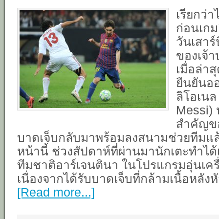
เรียกว่า
ก่อนเกมล
วันเสาร์
ของเจ้าบ
เมื่อล่า
ยืนยันอ
ลิโอเนล 
Messi) 
สำคัญข
บาดเจ็บกลับมาพร้อมลงสนามช่วยทีมแล้ว
หน้านี้ ช่วงสัปดาห์ที่ผ่านมานักเตะทำได
ทีมชาติอาร์เจนตินา ในโปรแกรมอุ่นเครื
เนื่องจากได้รับบาดเจ็บที่กล้ามเนื้อหลังหัว
[Read more...]