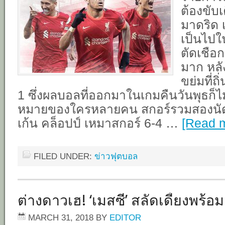
ต้องขับเ
มาดริด 
เป็นไปใ
ตัดเชือก
มาก หลั
ขย่มที่ถิ
1 ซึ่งผลบอลที่ออกมาในเกมคืนวันพุธก็
หมายของใครหลายคน สกอร์รวมสองนัดล
เก้น คล็อปป์ เหมาสกอร์ 6-4 …
[Read m
FILED UNDER:
ข่าวฟุตบอล
ต่างดาวเฮ! ‘เมสซี่’ สลัดเดี้ยงพร้อม
MARCH 31, 2018
BY
EDITOR