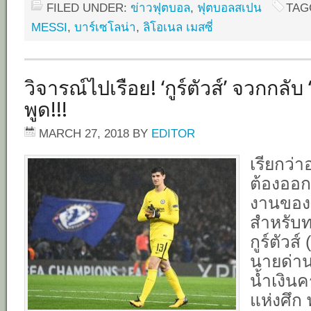
FILED UNDER:
ข่าวฟุตบอล
,
ฟุตบอลสเปน
TAG
MESSI
,
บาร์เซโลน่า
,
ลิโอเนล เมสซี่
วิจารณ์ไปเรื่อย! ‘กูร์ตัวส์’ จวกกลับ
พูด!!!
MARCH 27, 2018
BY
EDITOR
เรียกว่
ต้องออ
งานของ
สำหรับท
กูร์ตัวส
นายด่า
น้ำเงินค
แห่งศึก 