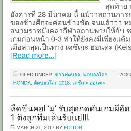
สุดท้าย น
อังคารที่ 28 มีนาคม นี้ แม้ว่าสถานการ
ของช้างศึกจะค่อนข้างชัดเจนแล้วว่า หม
สนามราชมังคลากีฬาสถานพ่ายให้กับ ซา
เกมก่อนหน้า 0-3 ทำให้ยังคงมีเพียงแต
เมื่อล่าสุดเป็นทาง เคซึเกะ ฮอนดะ (K
[Read more...]
FILED UNDER:
ข่าวฟุตบอล
,
ฟุตบอลโลก
TAGG
HONDA
,
คัดบอลโลก 2018
,
เคซึเกะ ฮอนดะ
หืดขึ้นคอ! ‘มู’ รับสุดกดดันเกมผีอั
1 ติงลูกทีมเล่นรับแย่!!!
MARCH 21, 2017
BY
EDITOR