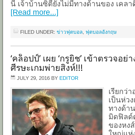
นี้ เจ้าบ้านซิตี้ยังไม่มีทางด้านของ เคล
[Read more...]
FILED UNDER:
ข่าวฟุตบอล
,
ฟุตบอลอังกฤษ
‘คล็อปป์’ เผย ‘กรูยิช’ เข้าตรวจอย่
ศีรษะเกมพ่ายสิงห์!!!
JULY 29, 2016
BY
EDITOR
เรียกว่า
เป็นห่วง
ทางด้าน
มิดฟิลด์
ของหงส์แ
ใหญ่แห่ง