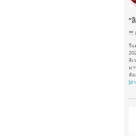
“ล
รีแ
202
ลิเ
มาร
สัง
[อ่า