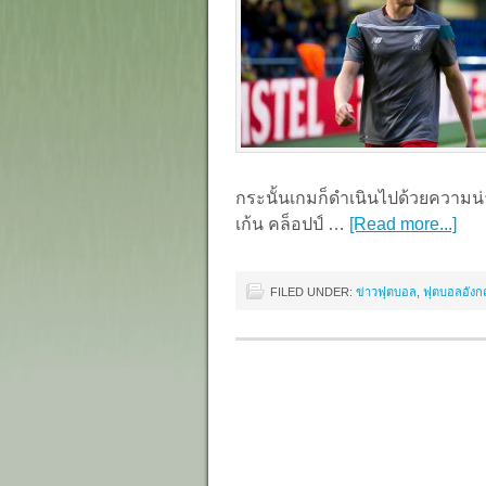
กระนั้นเกมก็ดำเนินไปด้วยความน
เก้น คล็อปป์ …
[Read more...]
FILED UNDER:
ข่าวฟุตบอล
,
ฟุตบอลอังก