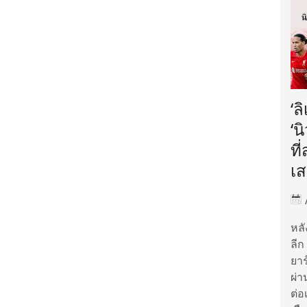
‘ล
‘น
ที
เสา
หลั
ลีก
ยาร
ผ่า
ต่อ