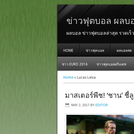
ข่าวฟุตบอล ผลบ
ผลบอล ข่าวฟุตบอลล่าสุด รวดเร็
HOME
ข่าวฟุตบอล
ผลบอลสด
ข่าว EURO 2016
ข่าวฟุตบอลฝรั่งเศส
Home
»
Lucas Leiva
มาสเตอร์พีช! ‘ชาน’ ชี้ล
MAY 2, 2017
BY
EDITOR