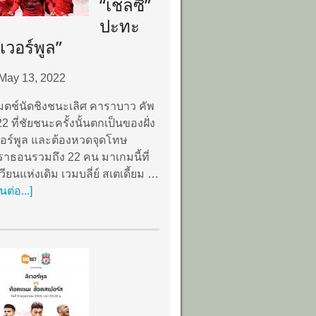
“เชลซี”
ปะทะ
ิเวอร์พูล”
May 13, 2022
มตช์นัดชิงชนะเลิศ คาราบาว คัพ
2 ที่ชัยชนะครั้งนั้นตกเป็นของฝั่ง
วอร์พูล และต้องหวดจุดโทษ
าธอนรวมถึง 22 คน มาเกมนี้ที่
เวียนแห่งเดิม เวมบลี่ย์ สเตเดี้ยม …
นต่อ...]