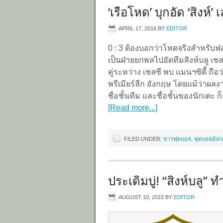
‘เรือโหด’ บุกอัด ‘สิงห์’ 
APRIL 17, 2016
BY
EDITOR
0 : 3 ต้องบอกว่าโหดจริงสำหรับฟอร
เป็นฝ่ายยกพลไปอัดทีมสิงห์บลู เชลซ
คู่ระหว่าง เชลซี พบ แมนฯซิตี้ ถือ
พรีเมียร์ลีก อังกฤษ โดยแม้ว่าผลงา
ชื่อชั้นทีม และชื่อชั้นของนักเตะ 
[Read more...]
FILED UNDER:
ข่าวฟุตบอล
,
ฟุตบอลอังก
ประเดิมบู่! “สิงห์บลู” ท
AUGUST 10, 2015
BY
EDITOR