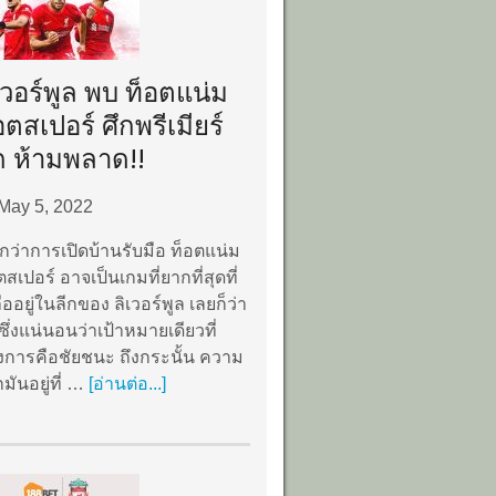
เวอร์พูล พบ ท็อตแน่ม
อตสเปอร์ ศึกพรีเมียร์
ก ห้ามพลาด!!
May 5, 2022
ยกว่าการเปิดบ้านรับมือ ท็อตแน่ม
ตสเปอร์ อาจเป็นเกมที่ยากที่สุดที่
ืออยู่ในลีกของ ลิเวอร์พูล เลยก็ว่า
 ซึ่งแน่นอนว่าเป้าหมายเดียวที่
งการคือชัยชนะ ถึงกระนั้น ความ
มันอยู่ที่ …
[อ่านต่อ...]