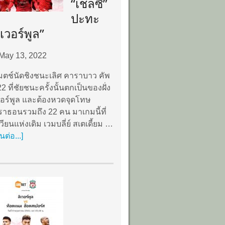
“เชลซี”
ปะทะ
ิเวอร์พูล”
May 13, 2022
มตช์นัดชิงชนะเลิศ คาราบาว คัพ
2 ที่ชัยชนะครั้งนั้นตกเป็นของฝั่ง
วอร์พูล และต้องหวดจุดโทษ
าธอนรวมถึง 22 คน มาเกมนี้ที่
เวียนแห่งเดิม เวมบลี่ย์ สเตเดี้ยม …
นต่อ...]