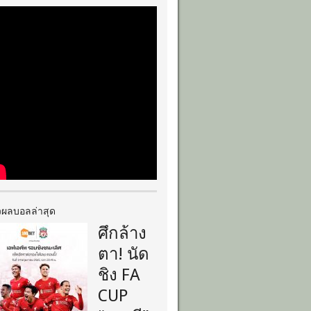
วผลบอลล่าสุด
ศึกล้าง
ตา! นัด
ชิง FA
CUP