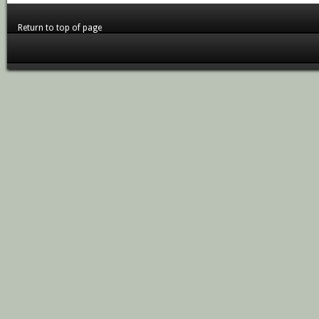
Return to top of page