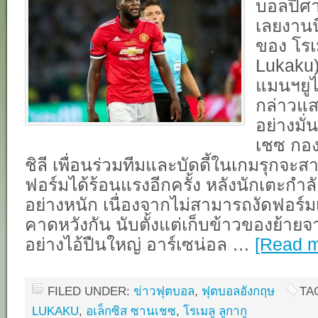
บอลปีศ
เลยงานน
ของ โรเ
Lukaku)
แมนฯยูไน
กล่าวแส
อย่างมั่
เชซ กอง
ชิลี เพื่อนร่วมทีมและบัดดี้ในเกมรุกจ
ฟอร์มได้ร้อนแรงอีกครั้ง หลังนักเตะกำ
อย่างหนัก เนื่องจากไม่สามารถงัดฟอร์มเ
คาดหวังกัน นับตั้งแต่เก็บข้าวของย้ายจา
อย่างไอ้ปืนใหญ่ อาร์เซน่อล …
[Read m
FILED UNDER:
ข่าวฟุตบอล
,
ฟุตบอลอังกฤษ
TA
LUKAKU
,
อเล็กซิส ซานเชซ
,
โรเมลู ลูกากู