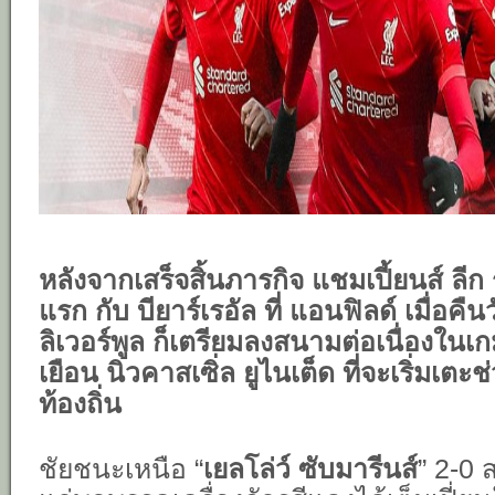
หลังจากเสร็จสิ้นภารกิจ แชมเปี้ยนส์ ลี
แรก กับ บียาร์เรอัล ที่ แอนฟิลด์ เมื่อคืน
ลิเวอร์พูล ก็เตรียมลงสนามต่อเนื่องในเ
เยือน นิวคาสเซิ่ล ยูไนเต็ด ที่จะเริ่มเตะ
ท้องถิ่น
ชัยชนะเหนือ “
เยลโล่ว์ ซับมารีนส์
” 2-0 