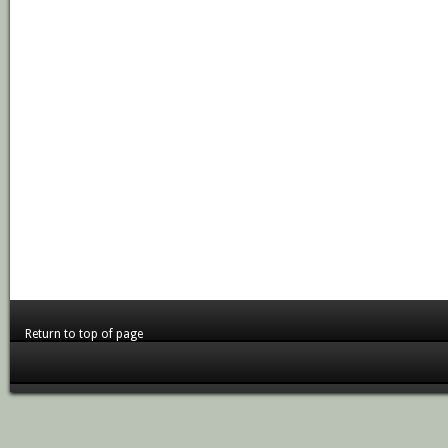
Return to top of page