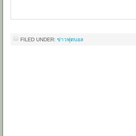
FILED UNDER:
ข่าวฟุตบอล