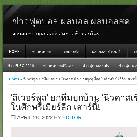
ข่าวฟุตบอล ผลบอล ผลบอลสด
ผลบอล ข่าวฟุตบอลล่าสุด รวดเร็วก่อนใคร
HOME
ข่าวฟุตบอล
ผลบอลสด
ผลบอลสดสำรอง 1
ผ
ข่าว EURO 2016
ข่าวฟุตบอลฝรั่งเศส
ข่าวฟุตบอลสเปน
ข่าวฟุตบอล
Home
»
‘ลิเวอร์พูล’ ยกทีมบุกบ้าน ‘นิวคาสเซิ่ล’ มวยถูกคู่ที่สุดในศึกพรีเมียร์ลีก เสาร์นี้
‘ลิเวอร์พูล’ ยกทีมบุกบ้าน ‘นิวคาสเซิ่
ในศึกพรีเมียร์ลีก เสาร์นี้!
APRIL 28, 2022
BY
EDITOR