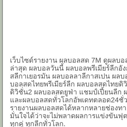
เว็บไซด์รายงาน ผลบอลสด 7M ดูผลบอล
ล่าสุด ผลบอลวันนี้ ผลบอลพรีเมียร์ลีก
สลีกาเยอรมัน ผลบอลลาลีกาสเปน ผลบอล
บอลสดไทยพรีเมียร์ลีก ผลบอลสดไทยดิว
ดิวิชั่น2 ผลบอลสดยูฟ่า แชมป์เปี้ยนลีก
และผลบอลสดทั่วโลกอัพเดทตลอด24ชั่ว
รายงานผลบอลสดได้หลากหลายช่องทาง
มั่นใจได้ว่าจะไม่พลาดผลการแข่งขันฟ
ทุกคู่ ทุกลีกทั่วโลก.