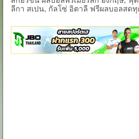
สกอร์ขึ้น ผลบอลพรีเมียร์ลีก อังกฤษ, ฟ
ลีกา สเปน, กัลโซ่ อิตาลี ฟรีผลบอลสดทุ